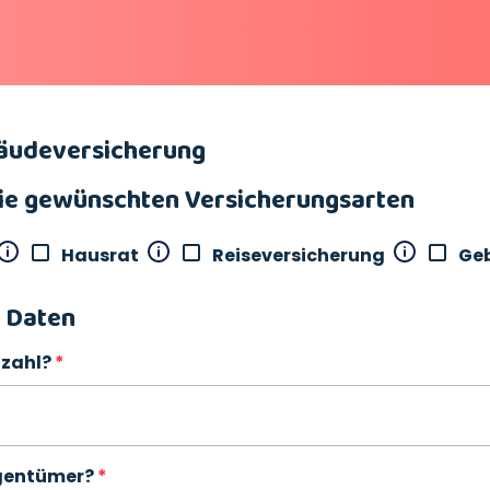
äudeversicherung
die gewünschten Versicherungsarten
Hausrat
Reiseversicherung
Ge
 Daten
tzahl?
igentümer?