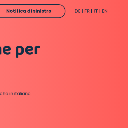
Notifica di sinistro
DE
FR
IT
EN
ne per
che in italiano.