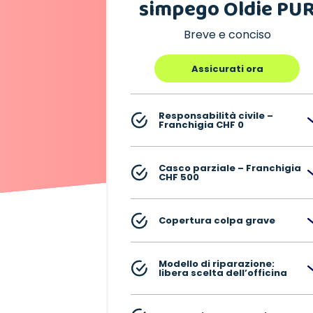
simpego Oldie PU
Breve e conciso
Assicurati ora
Responsabilità civile –
Franchigia CHF 0
Casco parziale – Franchigia
CHF 500
Copertura colpa grave
Modello di riparazione:
libera scelta dell’officina