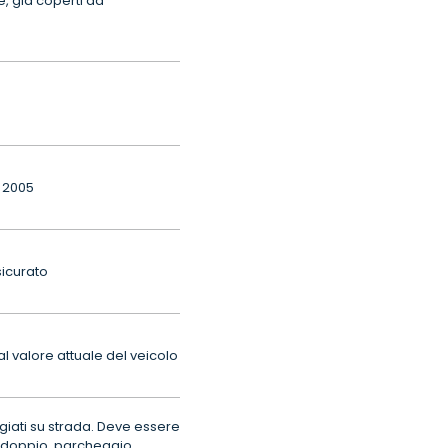
e, già coperti da
e 2005
sicurato
l valore attuale del veicolo
giati su strada. Deve essere
/doppio, parcheggio