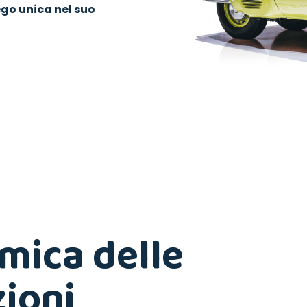
go unica nel suo
mica delle
zioni