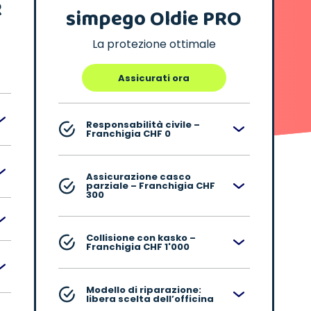
R
simpego Oldie PRO
La protezione ottimale
Assicurati ora
Responsabilità civile –
Franchigia CHF 0
Assicurazione casco
parziale – Franchigia CHF
300
Collisione con kasko –
Franchigia CHF 1'000
Modello di riparazione:
libera scelta dell’officina