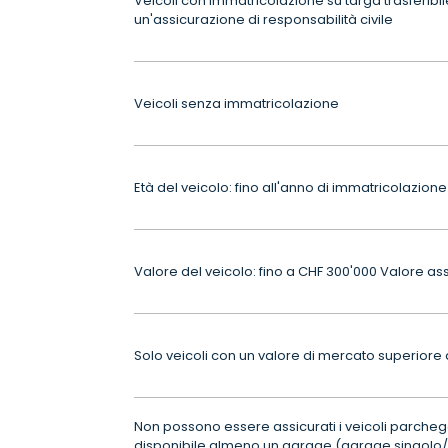
Veicoli con immatricolazione su targa trasferibil
un'assicurazione di responsabilità civile
Veicoli senza immatricolazione
Età del veicolo: fino all'anno di immatricolazion
Valore del veicolo: fino a CHF 300'000 Valore as
Solo veicoli con un valore di mercato superiore a
Non possono essere assicurati i veicoli parcheg
disponibile almeno un garage (garage singolo