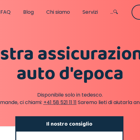
FAQ
Blog
Chi siamo
Servizi
...🔍
stra assicurazio
auto d'epoca
Disponibile solo in tedesco.
omande, ci chiami:
+41 58 521 11 11
Saremo lieti di aiutarla an
Il nostro consiglio