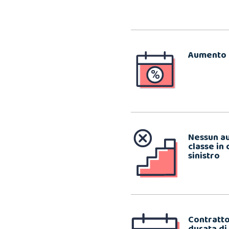
Aumento 
Nessun a
classe in 
sinistro
Contratto
durata di